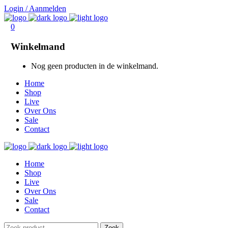
Login / Aanmelden
0
Winkelmand
Nog geen producten in de winkelmand.
Home
Shop
Live
Over Ons
Sale
Contact
Home
Shop
Live
Over Ons
Sale
Contact
Zoek