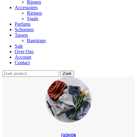
Ringen
Accessoires
Riemen
Sjaals
Parfums
Schoenen
Tassen
Bagstraps
Sale
Over Ons
Account
Contact
Zoek
FASHION